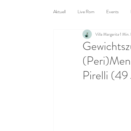
Aktuell
Live Rom
Events
Villa Margarita
1 Min.
Menopause Fragebogen
Beste
Gewichtsz
(Peri)Men
Hormone am Arbeitsplatz
Pirelli (49 