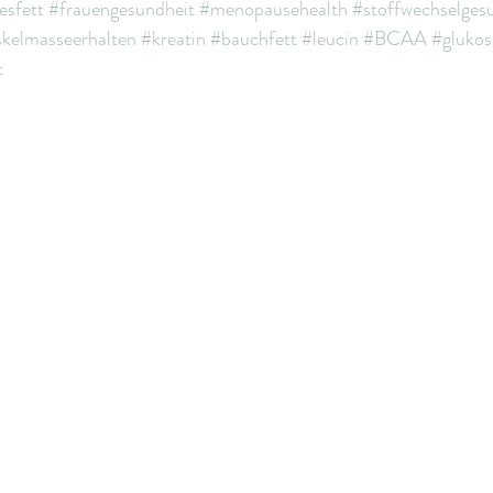
esfett
#frauengesundheit
#menopausehealth
#stoffwechselges
kelmasseerhalten
#kreatin
#bauchfett
#leucin
#BCAA
#glukos
t