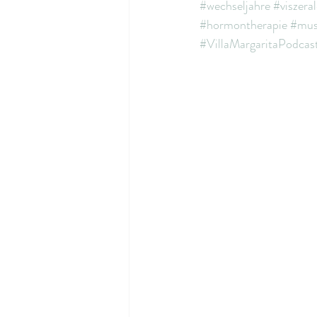
#wechseljahre
#viszeral
#hormontherapie
#mus
#VillaMargaritaPodcas