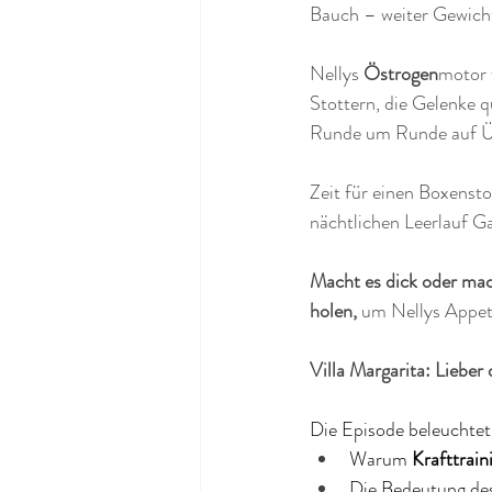
Bauch – weiter Gewich
Nellys 
Östrogen
motor 
Stottern, die Gelenke q
Runde um Runde auf Üb
Zeit für einen Boxensto
nächtlichen Leerlauf Ga
Macht es dick oder ma
holen, 
um Nellys Appeti
Villa Margarita: Lieber
Die Episode beleuchtet
Warum 
Krafttrain
Die Bedeutung de