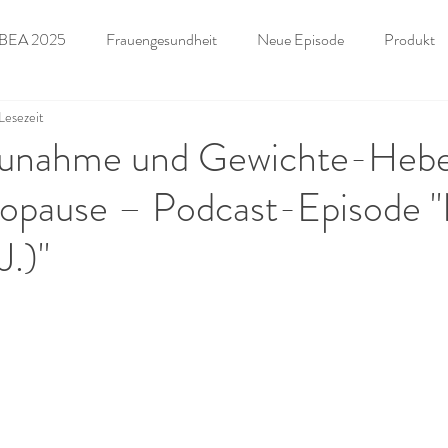
BEA 2025
Frauengesundheit
Neue Episode
Produkt
 Lesezeit
llung
K.O. Tropfen
Forensik
Angebot für Unternehmen
unahme und Gewichte-Heben
opause – Podcast-Episode "
J.)"