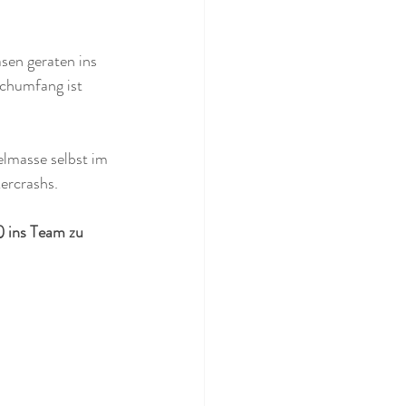
sen geraten ins 
uchumfang ist 
elmasse selbst im 
ercrashs.  
 ins Team zu 
 