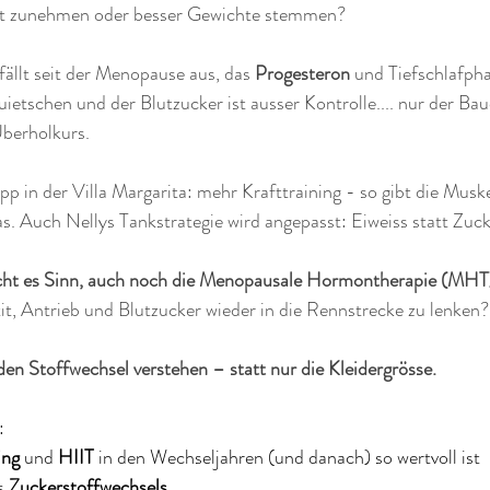
t zunehmen oder besser Gewichte stemmen? 
fällt seit der Menopause aus, das 
Progesteron
 und Tiefschlafpha
uietschen und der Blutzucker ist ausser Kontrolle.... nur der Ba
erholkurs. 
pp in der Villa Margarita: mehr Krafttraining - so gibt die Musk
s. Auch Nellys Tankstrategie wird angepasst: Eiweiss statt Zuck
cht es Sinn, auch noch die Menopausale Hormontherapie (MHT)
t, Antrieb und Blutzucker wieder in die Rennstrecke zu lenken? 
 den Stoffwechsel verstehen – statt nur die Kleidergrösse. 
:
ing
 und 
HIIT 
in den Wechseljahren (und danach) so wertvoll ist
s 
Zuckerstoffwechsels 