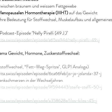
zwischen braunem und weissem Fettgewebe
Menopausalen Hormontherapie (MHT) 
auf das Gewicht
Ihre Bedeutung für Stoffwechsel, Muskelaufbau und allgemeine
 Podcast-Episode "Nelly Pirelli (49 J.)" 
rita.swiss/episoden/episode/e65ea94d/nelly-pirelli-49-j
ema Gewicht, Hormone, Zuckerstoffwechsel:  
stoffwechsel, “Fett-Weg-Spritze", GLP1 Analoga) 
rita.swiss/episoden/episode/6ca66feb/jo-jo-jolanda-37-j 
elenkschmerzen in der Wechseljahren 
rita.swiss/episoden/episode/9f594443/steife-steffi-50-j
rita.swiss/episoden/episode/a358628e/lilos-kilos-45-j