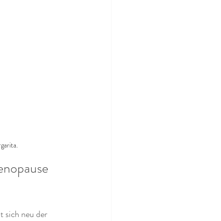
arita.
enopause 
t sich neu der 