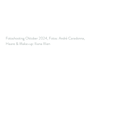
Fotoshooting Oktober 2024, Fotos: André Caradonna,
Haare & Make-up: Iliana Illien