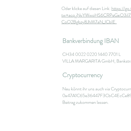
Oder klicke auf diesen Link:
https://go
tw=acq.jNvYWwoHS6CRPeGxO3iI
CoQ2Bgbzy8JhM7aN_ICbIE.
Bankverbindung IBAN
CH34 0022 0220 1440 7701 L
VILLA MARGARITA GmbH, Bankstras
Cryptocurrency
Neu könnt ihr uns auch via Cryptocur
0x47A1C65e36447F3CbC4EcCe89
Beitrag zukommen lassen.