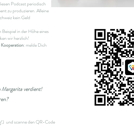
iesen Podcast periodisch
ent zu produzieren. Alleine
 Schweiz kein Geld
 Beispiel in der Höhe eines
en wir herzlich!
e Kooperation
:
melde Dich
 Margarita verdient!
eren?
tig!) und scanne den QR-Code