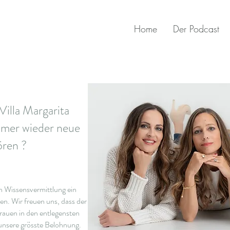
Home
Der Podcast
 Villa Margarita
mmer wieder neue
ören ?
rch Wissensvermittlung ein
en. Wir freuen uns, dass der
rauen in den entlegensten
 unsere grösste Belohnung.