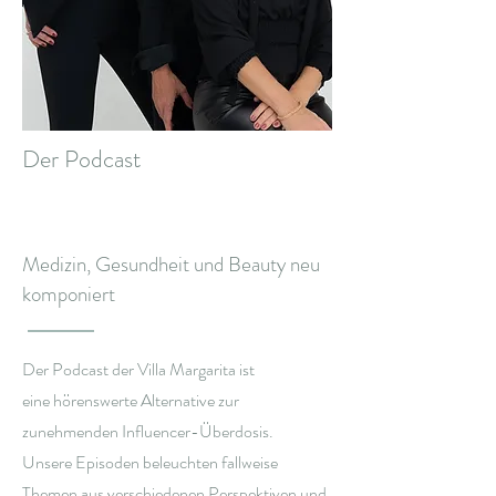
Der Podcast
Medizin, Gesundheit und Beauty neu
komponiert
Der Podcast der Villa Margarita ist
eine
hörenswerte Alternative zur
zunehmenden
Influencer-Überdosis
.
Unsere Episoden beleuchten fallweise
Themen aus verschiedenen Perspektiven und