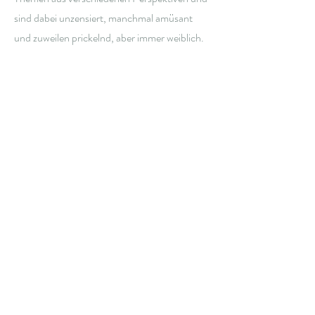
sind dabei unzensiert, manchmal amüsant
und zuweilen prickelnd, aber immer weiblich.
Reinhören, einen eigenen Eindruck der Villa
mit ihren Macherinnen gewinnen und
gleichzeitig viel Wissenswertes zu den Themen
Medizin, Gesundheit und Beauty abholen -
jetzt!
Zu den Episoden
Unsere Vision
Impressum
Disclaimer
© 2024 Villa Margarita GmbH