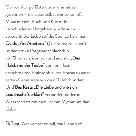
Ob heimlich geflüstert oder dramatisch 
geschrien – die Liebe selbst war schon oft 
Muse in Film, Buch und Kunst. In 
verschiedenen Ratgebern wurde auch 
versucht, der Liebe auf die Spur zu kommen: 
Ovids „Ars Amatoria“
 (Die Kunst zu lieben) 
ist der antike Ratgeber schlechthin – 
verführerisch, ironisch und auch in 
„Das 
Halsband der Taube“
 von Ibn Hazm 
verschmelzen Philosophie und Poesie zu einer 
zarten Liebeslehre aus dem 11. Jahrhundert. 
Und 
Bas Kasts „Die Liebe und wie sich 
Leidenschaft erklärt“
 verbindet moderne 
Wissenschaft mit dem uralten Mysterium der 
Liebe. 
🔍 
Tipp:
 Wer verstehen will, wie Liebe sich 
anfühlt über Jahrhunderte hinweg – kann 