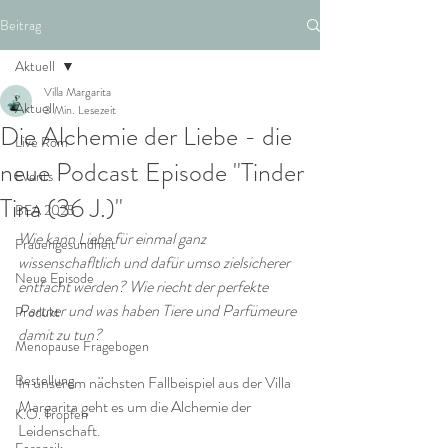
Beitrag
Aktuell
Villa Margarita
Aktuell
3 Min. Lesezeit
Die Alchemie der Liebe - die
Live Rom
neue Podcast Episode "Tinder
Events
Tina (36 J.)"
BEA 2025
Wie kann Liebe für einmal ganz 
Frauengesundheit
wissenschafltlich und dafür umso zielsicherer 
Neue Episode
entfacht werden? Wie riecht der perfekte 
Partner und was haben Tiere und Parfümeure 
Produkt
damit zu tun?  
Menopause Fragebogen
Bestellung
In unserem nächsten Fallbeispiel aus der Villa 
Margarita geht es um die Alchemie der 
K.O. Tropfen
Leidenschaft.