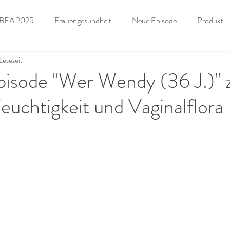
BEA 2025
Frauengesundheit
Neue Episode
Produkt
 Lesezeit
llung
K.O. Tropfen
Forensik
Angebot für Unternehmen
pisode "Wer Wendy (36 J.)" 
Feuchtigkeit und Vaginalflora