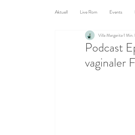
Aktuell
Live Rom
Events
Villa Margarita
1 Min.
Menopause Fragebogen
Beste
Podcast E
vaginaler 
Hormone am Arbeitsplatz