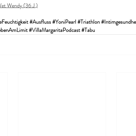
 Wet Wendy (36 J.)
eFeuchtigkeit
#Ausfluss
#YoniPearl
#Triathlon
#Intimgesundhe
ebenAmLimit
#VillaMargaritaPodcast
#Tabu