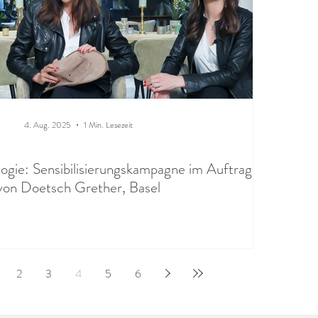
4. Aug. 2025
1 Min. Lesezeit
ogie: Sensibilisierungskampagne im Auftrag
von Doetsch Grether, Basel
2
3
4
5
6