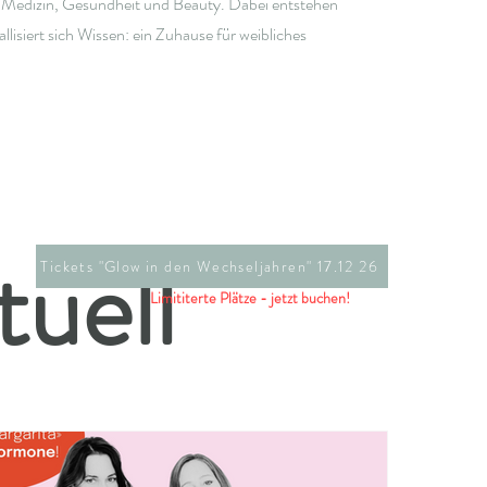
 Medizin, Gesundheit und Beauty. Dabei entstehen
llisiert sich Wissen: ein Zuhause für weibliches
tuell
Tickets "Glow in den Wechseljahren" 17.12 26
Limititerte Plätze - jetzt buchen!