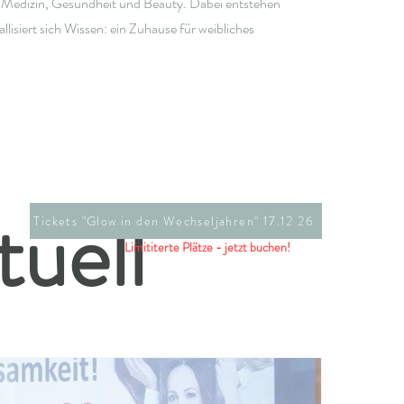
 Medizin, Gesundheit und Beauty. Dabei entstehen
llisiert sich Wissen: ein Zuhause für weibliches
tuell
Tickets "Glow in den Wechseljahren" 17.12 26
Limititerte Plätze - jetzt buchen!