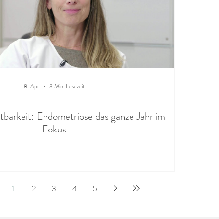
8. Apr.
3 Min. Lesezeit
tbarkeit: Endometriose das ganze Jahr im
Fokus
1
2
3
4
5