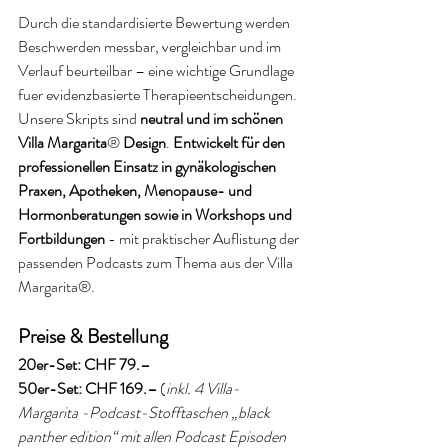
Durch die standardisierte Bewertung werden 
Beschwerden messbar, vergleichbar und im 
Verlauf beurteilbar – eine wichtige Grundlage 
fuer evidenzbasierte Therapieentscheidungen.
Unsere Skripts sind 
neutral und im schönen 
Villa Margarita
®
 Design
. 
Entwickelt für den 
professionellen Einsatz in gynäkologischen 
Praxen, Apotheken, Menopause- und 
Hormonberatungen sowie in Workshops und 
Fortbildungen
 - mit praktischer Auflistung der 
passenden Podcasts zum Thema aus der Villa 
Margarita®.
Preise & Bestellung
20er-Set: CHF 79.–
50er-Set: CHF 169.–
 (
inkl. 4 Villa-
Margarita -Podcast-Stofftaschen „black 
panther edition“ mit allen Podcast Episoden 