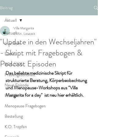
Beitrag
Aktuell
Villa Margarita
Aktuell
2 Min. Lesezeit
"Update in den Wechseljahren"
Live Rom
- Skript mit Fragebogen &
Events
Podcast Episoden
BEA 2025
Das beliebte medizinische Skript für 
Frauengesundheit
strukturierte Beratung, Körperbeobachtung 
Neue Episode
und Menopause-Workshops aus "Villa 
Margarita for a day"  ist neu hier erhältlich.
Produkt
Menopause Fragebogen
Bestellung
K.O. Tropfen