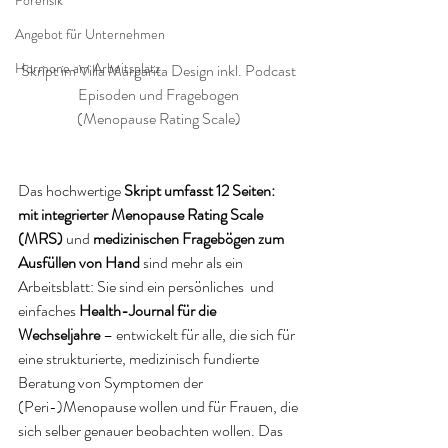
Forensik
Angebot für Unternehmen
Hormone am Arbeitsplatz
Skript im Villa Margarita Design inkl. Podcast 
Episoden und Fragebogen 
(Menopause Rating Scale) 
Das hochwertige 
Skript umfasst 12 Seiten:  
mit integrierter Menopause Rating Scale 
(MRS)
 und 
medizinischen Fragebögen zum 
Ausfüllen von Hand
 sind mehr als ein 
Arbeitsblatt: Sie sind ein persönliches  und 
einfaches 
Health-Journal für die 
Wechseljahre
 – entwickelt für alle, die sich für 
eine strukturierte, medizinisch fundierte 
Beratung von Symptomen der 
(Peri-)Menopause wollen und für Frauen, die 
sich selber genauer beobachten wollen. Das 